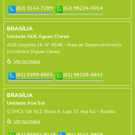
(62) 3142-7289
(62) 98234-0014
BRASÍLIA
Unidade ADE Águas Claras
ADE Conjunto 16, Nº 45/46 - Área de Desenvolvimento
Econômico (Águas Claras)
Ver no mapa
(61) 3399-6605
(61) 98108-6842
BRASÍLIA
Unidade Asa Sul
Q SHCS, Qd. 512, Bloco A, Loja 33, Asa Sul – Brasília
Ver no mapa
(61) 99993-8148
(61) 3041-8809