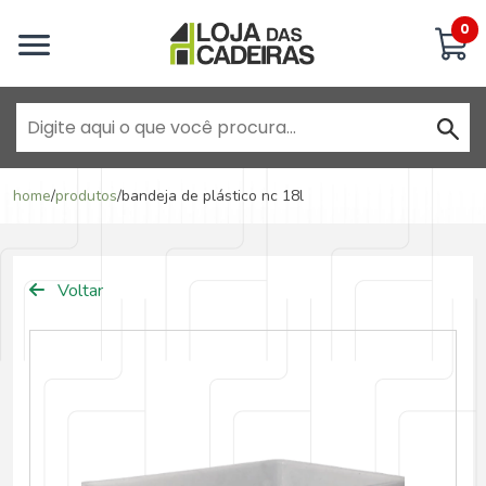
Inicie uma conversa
0
Goiânia - Jardim América
home
/
produtos
/
bandeja de plástico nc 18l
Goiânia - Campinas
Voltar
Anápolis - Jundiaí
Brasília - ADE Águas Claras
Brasília - Asa Sul
Goiânia - Jardim América II