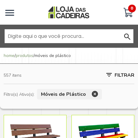
Inicie uma conversa
0
Goiânia - Jardim América
home
/
produtos
/
móveis de plástico
Goiânia - Campinas
FILTRAR
557 itens
Anápolis - Jundiaí
Móveis de Plástico
Filtro(s) Ativo(s):
Brasília - ADE Águas Claras
Brasília - Asa Sul
Goiânia - Jardim América II