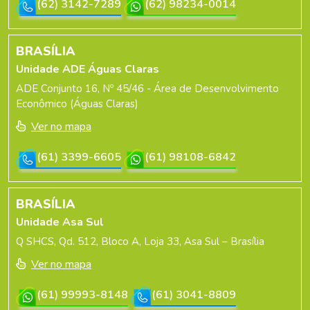
(62) 3142-7289
(62) 98234-0014
BRASÍLIA
Unidade ADE Águas Claras
ADE Conjunto 16, Nº 45/46 - Área de Desenvolvimento
Econômico (Águas Claras)
Ver no mapa
(61) 3399-6605
(61) 98108-6842
BRASÍLIA
Unidade Asa Sul
Q SHCS, Qd. 512, Bloco A, Loja 33, Asa Sul – Brasília
Ver no mapa
(61) 99993-8148
(61) 3041-8809