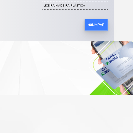
DISPENSER PARA COPO
DISPENSER PARA PAPEL
DISPENSER PARA SABONETE
KIT LIMPEZA
MÓVEIS DE PRAIA
CADEIRAS DE PRAIA
BANQUETA DE PRAIA
ESPREGUIÇADEIRA DE PRAIA
UTILIDADES PLÁSTICAS
BANDEJA DE PLÁSTICO
SINALIZADOR
VASOS