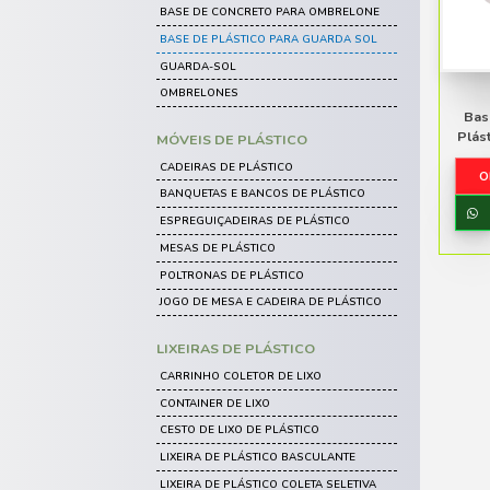
Carrinhos
Caixas de Plástico
CATEGORIAS
Limpeza e Higiene
Móveis de Praia
GUARDA-SOL E OMBRELO
BASE DE CONCRETO PARA OMB
Móveis de Rattan
BASE DE PLÁSTICO PARA GUAR
Acessórios
GUARDA-SOL
OMBRELONES
MÓVEIS DE PLÁSTICO
CADEIRAS DE PLÁSTICO
BANQUETAS E BANCOS DE PLÁS