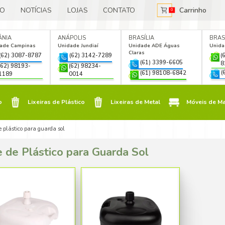
E NÓS
CATÁLOGO
NOTÍCIAS
LOJAS
IA
GOIÂNIA
ANÁPOLIS
e Jardim
Unidade Campinas
Unidade Jun
a
(62) 3087-8787
(62) 3
2) 3088-6117
(62) 98193-
(62) 98
2) 99310-2292
1189
0014
Móveis de Plástico
Lixeiras de Plástico
Lixeiras de Plástico
da-sol e ombrelones
/
base de plástico para guarda sol
Móveis de Madeira
Base de Plástico para