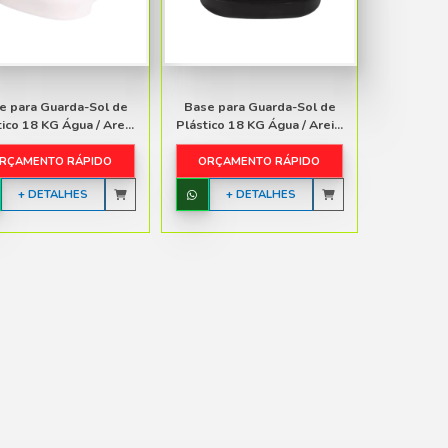
Móveis de Plástico Infantil
Pisos e Pallets de Plástico
Guarda-Sol e Ombrelones
Utilidades Plásticas
NES
RELONE
Estantes
DA SOL
TODAS AS CATEGORIAS
Base para Guarda-Sol de
Plástico 18 KG Água / Are...
ORÇAMENTO RÁPIDO
TICO