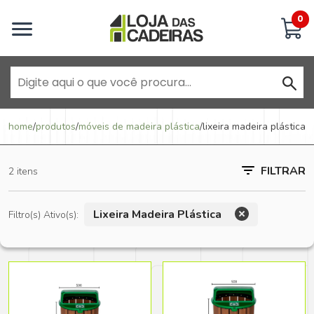
Inicie uma conversa
0
Goiânia - Jardim América
home
/
produtos
/
móveis de madeira plástica
/
lixeira madeira plástica
Goiânia - Campinas
FILTRAR
2 itens
Anápolis - Jundiaí
Lixeira Madeira Plástica
Filtro(s) Ativo(s):
Brasília - ADE Águas Claras
Brasília - Asa Sul
Goiânia - Jardim América II