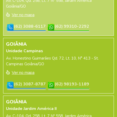
Av. C-104, Qd. 258, Lt. 7 Nº 558, Jardim América
Goiânia/GO
Ver no mapa
(62) 3088-6117
(62) 99310-2292
GOIÂNIA
Unidade Campinas
Av. Honestino Guimarães Qd. 72, Lt. 10, N° 413 - St.
Campinas Goiânia/GO
Ver no mapa
(62) 3087-8787
(62) 98193-1189
GOIÂNIA
Unidade Jardim América II
Av. C-104, Qd. 258, Lt. 7 Nº 558, Jardim América