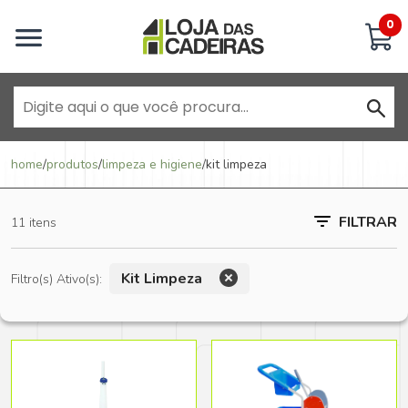
Inicie uma conversa
0
Goiânia - Jardim América
home
/
produtos
/
limpeza e higiene
/
kit limpeza
Goiânia - Campinas
FILTRAR
11 itens
Anápolis - Jundiaí
Kit Limpeza
Filtro(s) Ativo(s):
Brasília - ADE Águas Claras
Brasília - Asa Sul
Goiânia - Jardim América II