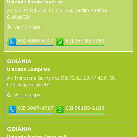
Unidade Jardim América
Av. C-104, Qd. 258, Lt. 7 Nº 558, Jardim América
Goiânia/GO
Ver no mapa
(62) 3088-6117
(62) 99310-2292
GOIÂNIA
Unidade Campinas
Av. Honestino Guimarães Qd. 72, Lt. 10, N° 413 - St.
Campinas Goiânia/GO
Ver no mapa
(62) 3087-8787
(62) 98193-1189
GOIÂNIA
Unidade Jardim América II