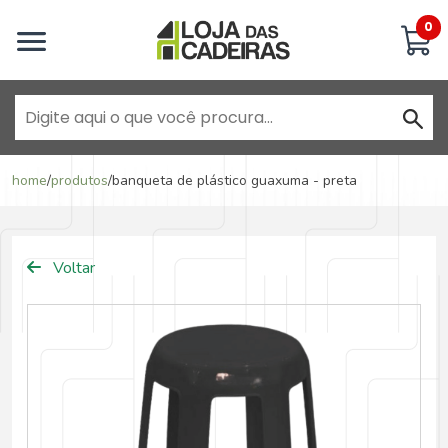
Inicie uma conversa
0
Goiânia - Jardim América
home
/
produtos
/
banqueta de plástico guaxuma - preta
Goiânia - Campinas
Voltar
Anápolis - Jundiaí
Brasília - ADE Águas Claras
Brasília - Asa Sul
Goiânia - Jardim América II