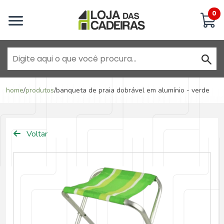
Inicie uma conversa
0
Goiânia - Jardim América
home
/
produtos
/
banqueta de praia dobrável em alumínio - verde
Goiânia - Campinas
Voltar
Anápolis - Jundiaí
Brasília - ADE Águas Claras
Brasília - Asa Sul
Goiânia - Jardim América II