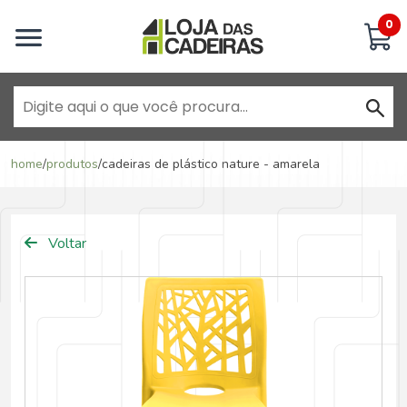
Inicie uma conversa
0
Goiânia - Jardim América
home
/
produtos
/
cadeiras de plástico nature - amarela
Goiânia - Campinas
Voltar
Anápolis - Jundiaí
Brasília - ADE Águas Claras
Brasília - Asa Sul
Goiânia - Jardim América II