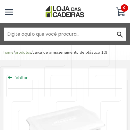
Inicie uma conversa
0
Goiânia - Jardim América
home
/
produtos
/
caixa de armazenamento de plástico 10l
Goiânia - Campinas
Voltar
Anápolis - Jundiaí
Brasília - ADE Águas Claras
Brasília - Asa Sul
Goiânia - Jardim América II