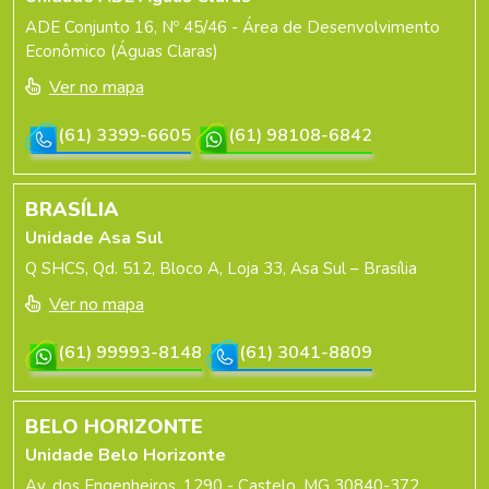
ADE Conjunto 16, Nº 45/46 - Área de Desenvolvimento
Econômico (Águas Claras)
Ver no mapa
(61) 3399-6605
(61) 98108-6842
BRASÍLIA
Unidade Asa Sul
Q SHCS, Qd. 512, Bloco A, Loja 33, Asa Sul – Brasília
Ver no mapa
(61) 99993-8148
(61) 3041-8809
BELO HORIZONTE
Unidade Belo Horizonte
Av. dos Engenheiros, 1290 - Castelo, MG 30840-372