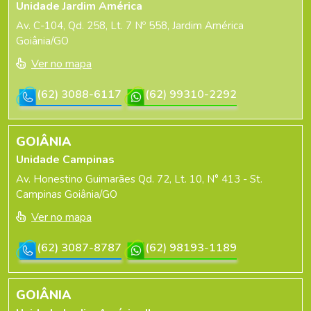
Unidade Jardim América
Av. C-104, Qd. 258, Lt. 7 Nº 558, Jardim América
Goiânia/GO
Ver no mapa
(62) 3088-6117
(62) 99310-2292
GOIÂNIA
Unidade Campinas
Av. Honestino Guimarães Qd. 72, Lt. 10, N° 413 - St.
Campinas Goiânia/GO
Ver no mapa
(62) 3087-8787
(62) 98193-1189
GOIÂNIA