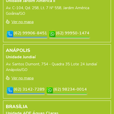
Unidade Jardim América II
Av. C-104, Qd. 258, Lt. 7 Nº 558, Jardim América
Goiânia/GO
Ver no mapa
(62) 99906-8451
(62) 99950-1474
ANÁPOLIS
Unidade Jundiaí
Av. Santos Dumont, 754 - Quadra 35 Lote 24 Jundiaí
Anápolis/GO
Ver no mapa
(62) 3142-7289
(62) 98234-0014
BRASÍLIA
Unidade ADE Águas Claras