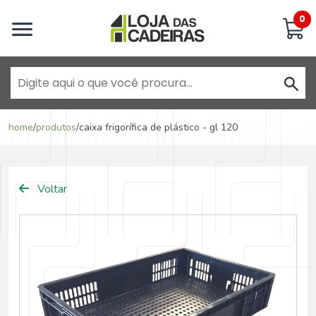
Inicie uma conversa
0
Goiânia - Jardim América
home
/
produtos
/
caixa frigorífica de plástico - gl 120
Goiânia - Campinas
Voltar
Anápolis - Jundiaí
Brasília - ADE Águas Claras
Brasília - Asa Sul
Goiânia - Jardim América II