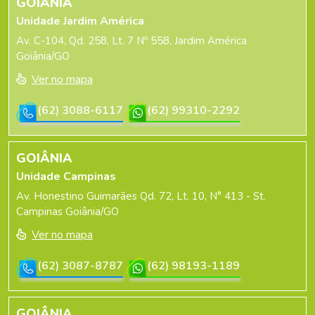
GOIÂNIA
Unidade Jardim América
Av. C-104, Qd. 258, Lt. 7 Nº 558, Jardim América
Goiânia/GO
Ver no mapa
(62) 3088-6117
(62) 99310-2292
GOIÂNIA
Unidade Campinas
Av. Honestino Guimarães Qd. 72, Lt. 10, N° 413 - St.
Campinas Goiânia/GO
Ver no mapa
(62) 3087-8787
(62) 98193-1189
GOIÂNIA