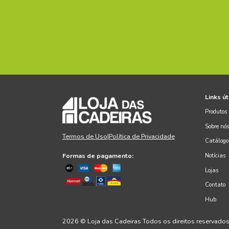
Plástico 
ORÇAME
+ DE