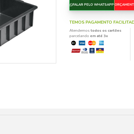
Móveis de Plástico Infantil
Pisos e Pallets de Plástico
Guarda-Sol e Ombrelones
Utilidades Plásticas
Estantes
TODAS AS CATEGORIAS