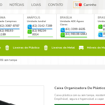
E NÓS
CATÁLOGO
NOTÍCIAS
LOJAS
IA
GOIÂNIA
ANÁPOLIS
e Jardim
Unidade Campinas
Unidade Jun
a
(62) 3087-8787
(62) 3
2) 3088-6117
(62) 98193-
(62) 98
2) 99310-2292
1189
0014
Móveis de Plástico
Lixeiras de Plástico
Lixeiras de Plástico
a organizadora de plástico 36l sem tampa
Móveis de Madeira