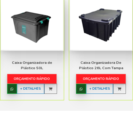
PP)
ampa):
cm, A. 21 cm, C. 56 cm
 cm, A.21 cm, C. 61 cm
ampa):
5 cm, A. 21 cm, C. 55,5 cm
 cm, A. 21,5 cm, C. 62 cm
a): 1.9 kg
a): 2.5 kg
ranco, azul
 agora nosso catálogo
ownload dos Nossos Produtos
para Indústrias e Comércios.