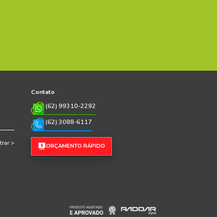
Plástico 26L Com Tampa
ORÇAMENTO RÁPIDO
+ DETALHES