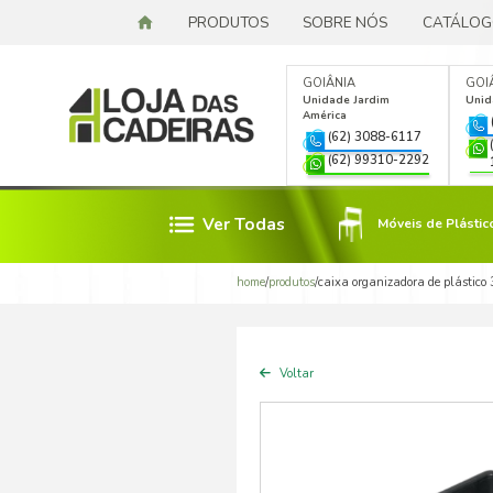
PRODUTOS
SOBR
GOIÂN
Unidad
Améric
(6
(6
Ver Todas
Móveis de Plástico
home
/
produtos
/
caix
Lixeiras de Metal