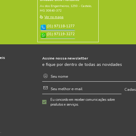
70L Sem Tampa
Plástico 50L
NTO RÁPIDO
ORÇAMENTO RÁPIDO
TALHES
+ DETALHES