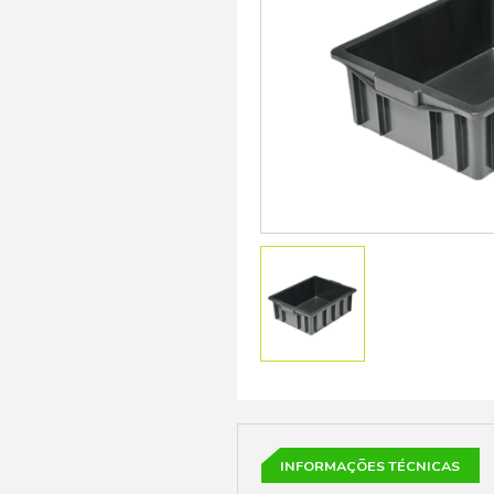
Carrinhos
Voltar
Caixas de Plástico
Limpeza e Higiene
Móveis de Praia
Móveis de Rattan
Acessórios