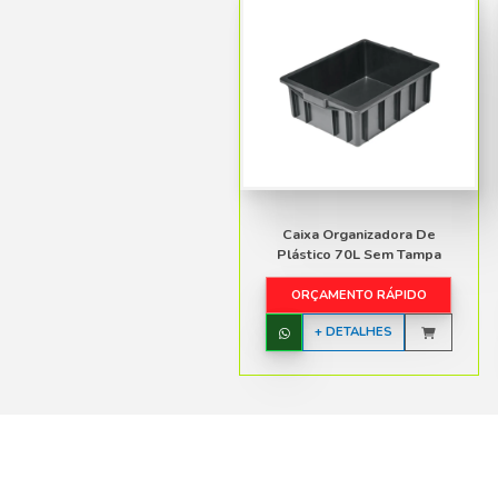
Polipropileno (
Medidas (sem t
Interna: L. 36 
Externa: L. 39
Medidas (com t
Interna: L. 37,
Externa: L. 40
Peso (sem tamp
Peso (com tamp
Cores: preto, b
Baixe
Faça o D
Plásticos 