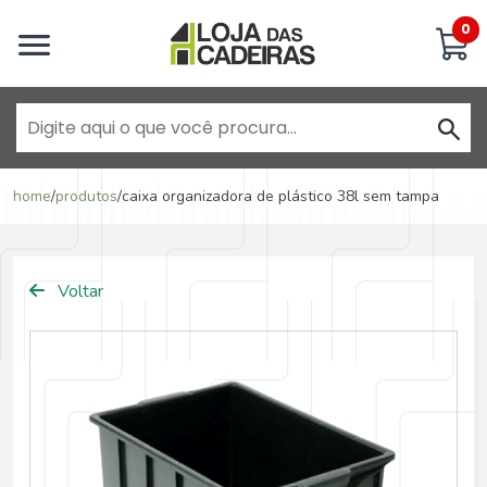
Inicie uma conversa
0
Goiânia - Jardim América
home
/
produtos
/
caixa organizadora de plástico 38l sem tampa
Goiânia - Campinas
Voltar
Anápolis - Jundiaí
Brasília - ADE Águas Claras
Brasília - Asa Sul
Goiânia - Jardim América II