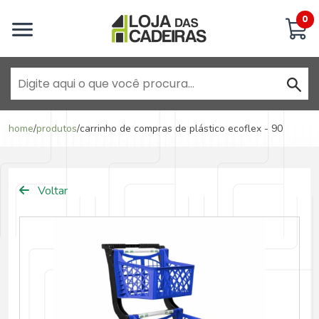
Inicie uma conversa
0
Goiânia - Jardim América
home
/
produtos
/
carrinho de compras de plástico ecoflex - 90
Goiânia - Campinas
Voltar
Anápolis - Jundiaí
Brasília - ADE Águas Claras
Brasília - Asa Sul
Goiânia - Jardim América II