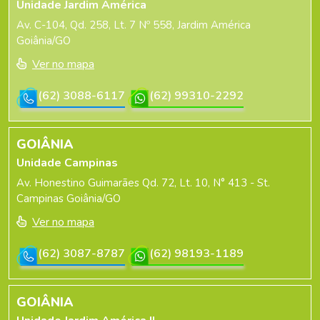
Unidade Jardim América
Av. C-104, Qd. 258, Lt. 7 Nº 558, Jardim América
Goiânia/GO
Ver no mapa
(62) 3088-6117
(62) 99310-2292
GOIÂNIA
Unidade Campinas
Av. Honestino Guimarães Qd. 72, Lt. 10, N° 413 - St.
Campinas Goiânia/GO
Ver no mapa
(62) 3087-8787
(62) 98193-1189
GOIÂNIA