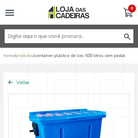
Inicie uma conversa
0
Goiânia - Jardim América
home
/
produtos
/
container plástico de lixo 500 litros sem pedal
Goiânia - Campinas
Voltar
Anápolis - Jundiaí
Brasília - ADE Águas Claras
Brasília - Asa Sul
Goiânia - Jardim América II