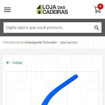
Inicie uma conversa
0
Goiânia - Jardim América
home
/
produtos
/
espaguete flutuador - azul escuro
Goiânia - Campinas
Voltar
Anápolis - Jundiaí
Brasília - ADE Águas Claras
Brasília - Asa Sul
Goiânia - Jardim América II