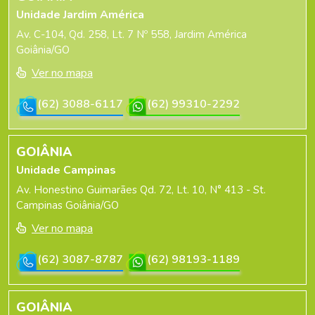
Unidade Jardim América
Av. C-104, Qd. 258, Lt. 7 Nº 558, Jardim América
Goiânia/GO
Ver no mapa
(62) 3088-6117
(62) 99310-2292
GOIÂNIA
Unidade Campinas
Av. Honestino Guimarães Qd. 72, Lt. 10, N° 413 - St.
Campinas Goiânia/GO
Ver no mapa
(62) 3087-8787
(62) 98193-1189
GOIÂNIA