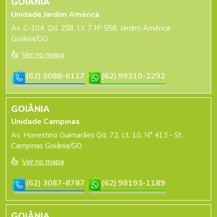
GOIÂNIA
Unidade Jardim América
Av. C-104, Qd. 258, Lt. 7 Nº 558, Jardim América
Goiânia/GO
Ver no mapa
(62) 3088-6117
(62) 99310-2292
GOIÂNIA
Unidade Campinas
Av. Honestino Guimarães Qd. 72, Lt. 10, N° 413 - St.
Campinas Goiânia/GO
Ver no mapa
(62) 3087-8787
(62) 98193-1189
GOIÂNIA