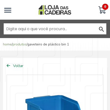
Inicie uma conversa
0
Goiânia - Jardim América
home
/
produtos
/
gaveteiro de plástico bin 1
Goiânia - Campinas
Voltar
Anápolis - Jundiaí
Brasília - ADE Águas Claras
Brasília - Asa Sul
Goiânia - Jardim América II