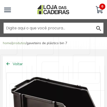
Inicie uma conversa
0
Goiânia - Jardim América
home
/
produtos
/
gaveteiro de plástico bin 7
Goiânia - Campinas
Voltar
Anápolis - Jundiaí
Brasília - ADE Águas Claras
Brasília - Asa Sul
Goiânia - Jardim América II