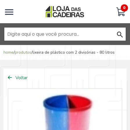
Inicie uma conversa
0
Goiânia - Jardim América
home
/
produtos
/
lixeira de plástico com 2 divisórias - 80 litros
Goiânia - Campinas
Voltar
Anápolis - Jundiaí
Brasília - ADE Águas Claras
Brasília - Asa Sul
Goiânia - Jardim América II