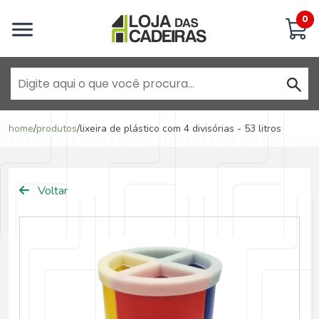
Inicie uma conversa
0
Goiânia - Jardim América
home
/
produtos
/
lixeira de plástico com 4 divisórias - 53 litros
Goiânia - Campinas
Voltar
Anápolis - Jundiaí
Brasília - ADE Águas Claras
Brasília - Asa Sul
Goiânia - Jardim América II