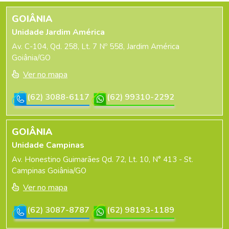
GOIÂNIA
Unidade Jardim América
Av. C-104, Qd. 258, Lt. 7 Nº 558, Jardim América
Goiânia/GO
Ver no mapa
(62) 3088-6117
(62) 99310-2292
GOIÂNIA
Unidade Campinas
Av. Honestino Guimarães Qd. 72, Lt. 10, N° 413 - St.
Campinas Goiânia/GO
Ver no mapa
(62) 3087-8787
(62) 98193-1189