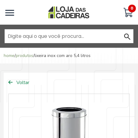
Inicie uma conversa
0
Goiânia - Jardim América
home
/
produtos
/
lixeira inox com aro 5,4 litros
Goiânia - Campinas
Voltar
Anápolis - Jundiaí
Brasília - ADE Águas Claras
Brasília - Asa Sul
Goiânia - Jardim América II