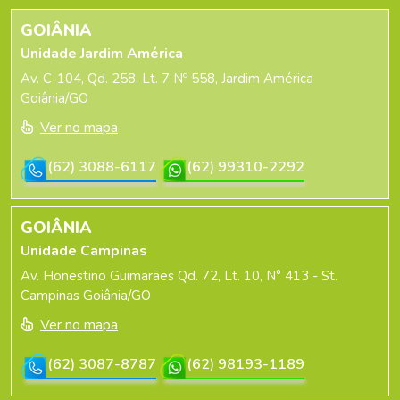
GOIÂNIA
Unidade Jardim América
Av. C-104, Qd. 258, Lt. 7 Nº 558, Jardim América
Goiânia/GO
Ver no mapa
(62) 3088-6117
(62) 99310-2292
GOIÂNIA
Unidade Campinas
Av. Honestino Guimarães Qd. 72, Lt. 10, N° 413 - St.
Campinas Goiânia/GO
Ver no mapa
(62) 3087-8787
(62) 98193-1189