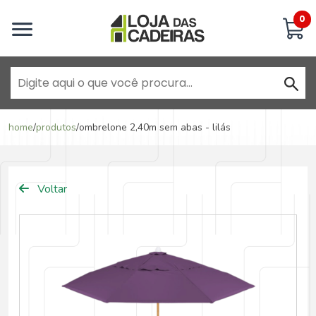
Inicie uma conversa
0
Goiânia - Jardim América
home
/
produtos
/
ombrelone 2,40m sem abas - lilás
Goiânia - Campinas
Voltar
Anápolis - Jundiaí
Brasília - ADE Águas Claras
Brasília - Asa Sul
Goiânia - Jardim América II