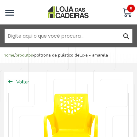
Inicie uma conversa
0
Goiânia - Jardim América
home
/
produtos
/
poltrona de plástico deluxe - amarela
Goiânia - Campinas
Voltar
Anápolis - Jundiaí
Brasília - ADE Águas Claras
Brasília - Asa Sul
Goiânia - Jardim América II