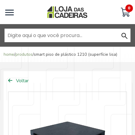
Inicie uma conversa
0
Goiânia - Jardim América
home
/
produtos
/
smart piso de plástico 1210 (superfície lisa)
Goiânia - Campinas
Voltar
Anápolis - Jundiaí
Brasília - ADE Águas Claras
Brasília - Asa Sul
Goiânia - Jardim América II