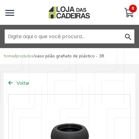
Inicie uma conversa
0
Goiânia - Jardim América
home
/
produtos
/
vaso pilão grafiato de plástico - 38
Goiânia - Campinas
Voltar
Anápolis - Jundiaí
Brasília - ADE Águas Claras
Brasília - Asa Sul
Goiânia - Jardim América II