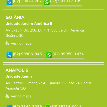
(62) 3087-8787
(62) 98193-1189
GOIÂNIA
Unidade Jardim América II
Av. C-104, Qd. 258, Lt. 7 Nº 558, Jardim América
Goiânia/GO
Ver no mapa
(62) 99906-8451
(62) 99950-1474
ANÁPOLIS
Unidade Jundiaí
Av. Santos Dumont, 754 - Quadra 35 Lote 24 Jundiaí
Anápolis/GO
Ver no mapa
(62) 3142-7289
(62) 98234-0014