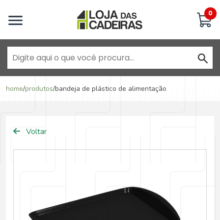
Inicie uma conversa
0
Goiânia - Jardim América
home
/
produtos
/
bandeja de plástico de alimentação
Goiânia - Campinas
Voltar
Anápolis - Jundiaí
Brasília - ADE Águas Claras
Brasília - Asa Sul
Goiânia - Jardim América II