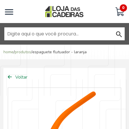
Inicie uma conversa
0
Goiânia - Jardim América
home
/
produtos
/
espaguete flutuador - laranja
Goiânia - Campinas
Voltar
Anápolis - Jundiaí
Brasília - ADE Águas Claras
Brasília - Asa Sul
Goiânia - Jardim América II