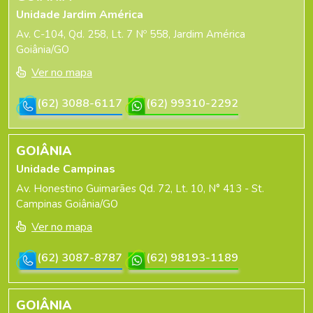
Unidade Jardim América
Av. C-104, Qd. 258, Lt. 7 Nº 558, Jardim América
Goiânia/GO
Ver no mapa
(62) 3088-6117
(62) 99310-2292
GOIÂNIA
Unidade Campinas
Av. Honestino Guimarães Qd. 72, Lt. 10, N° 413 - St.
Campinas Goiânia/GO
Ver no mapa
(62) 3087-8787
(62) 98193-1189
GOIÂNIA