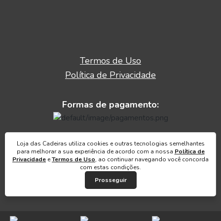
Termos de Uso
Política de Privacidade
Formas de pagamento:
2026 © Loja das Cadeiras Todos os direitos
Loja das Cadeiras utiliza cookies e outras tecnologias semelhantes
para melhorar a sua experiência de acordo com a nossa
Política de
reservados.
Privacidade
e
Termos de Uso
, ao continuar navegando você concorda
com estas condições.
Prosseguir