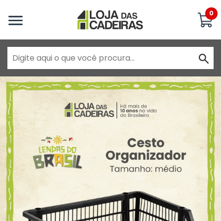
Inicie uma conversa
0
Goiânia - Jardim América
Goiânia - Campinas
Anápolis - Jundiaí
Brasília - ADE Águas Claras
Brasília - Asa Sul
Goiânia - Jardim América II